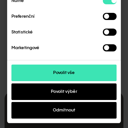
Nutné
souhlasu
+
Preferenční
Průměrný obrat skupiny
mil.
EUR
Statistické
Marketingové
Povolit vše
Povolit výběr
Odmítnout