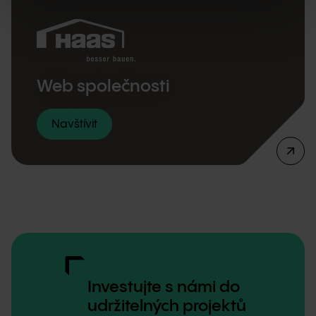
Web společnosti
Navštívit
Investujte s námi do
udržitelných projektů