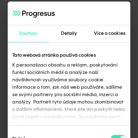
+
Existence české pobočky
+
let
Souhlas
Detaily
Více o cookies
Vyrobených domů v ČR
+
Tato webová stránka používá cookies
Průměrný obrat české pobočky
K personalizaci obsahu a reklam, poskytování
mil.
Kč
funkcí sociálních médií a analýze naší
návštěvnosti využíváme soubory cookie.
Informace o tom, jak náš web používáte, sdílíme
Zaměstnanců ve skupině Haas
se svými partnery pro sociální média, inzerci a
+
analýzy. Partneři tyto údaje mohou zkombinovat
s dalšími informacemi, které jste jim poskytli nebo
Zkušeností v oboru
které získali v důsledku toho, že používáte jejich
+
let
služby.
Výběr
Evropských realizací