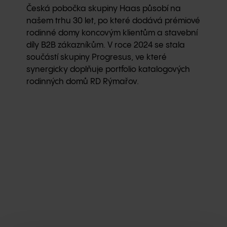
Česká pobočka skupiny Haas působí na
našem trhu 30 let, po které dodává prémiové
rodinné domy koncovým klientům a stavební
díly B2B zákazníkům. V roce 2024 se stala
součástí skupiny Progresus, ve které
synergicky doplňuje portfolio katalogových
rodinných domů RD Rýmařov.
Haas v číslech
Zaměstnanců v ČR