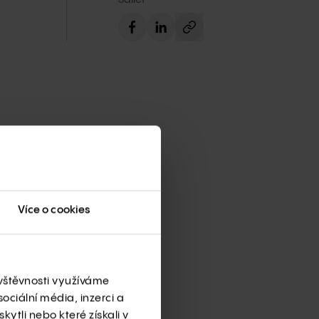
ogistické centrum, na jehož
olečností GARBE Real Estate
ní sloupů haly. Nabízí nejen více
Více o cookies
ojektu očima majitele Progresus
EE Martina Poláka, starosty
se, generálního ředitele
ra.
ávštěvnosti využíváme
ociální média, inzerci a
ytli nebo které získali v