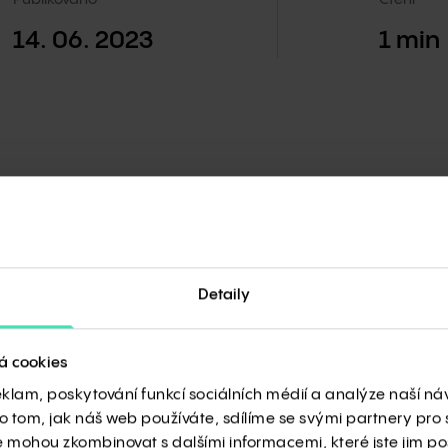
14. 06. 2023
1
min
Chcete se podívat přímo na místo, kde vzniká l
výstavbě se podílíme společně s německou sp
CEE?
Na TV Architect vyšla reportáž ze slavnostního vztyčová
Detaily
informací o samotné výstavbě, ale také komentáře k pr
Lukáše Zrůsta, výkonného ředitele GARBE Real Estate C
Klášterce nad Ohří Štefana Drozda a také Stefana Brung
á cookies
německého gigantu ISOLITE, nájemce logistického cent
eklam, poskytování funkcí sociálních médií a analýze naší n
 tom, jak náš web používáte, sdílíme se svými partnery pro s
e mohou zkombinovat s dalšími informacemi, které jste jim posk