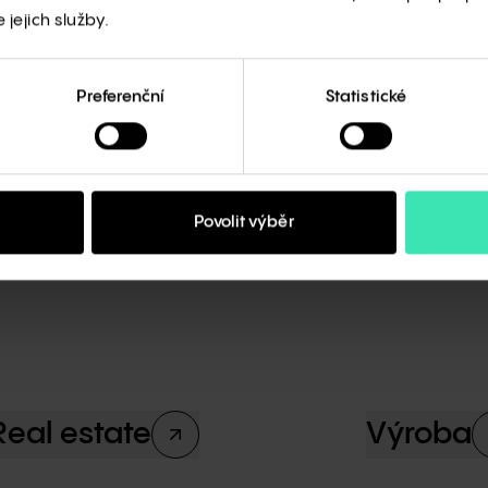
Poslechněte si celou reportáž
zde
.
jejich služby.
Preferenční
Statistické
Povolit výběr
Real estate
Výroba