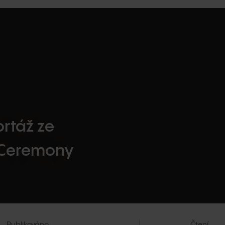
ortáž ze
t Ceremony
Publikováno
Čtení