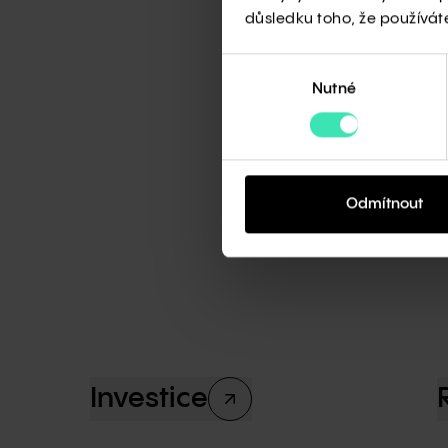
důsledku toho, že používáte 
Výběr
Nutné
souhlasu
Odmítnout
Investice