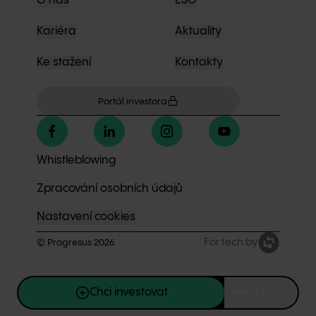
O nás
ESG
Kariéra
Aktuality
Ke stažení
Kontakty
Portál investora
Whistleblowing
Zpracování osobních údajů
Nastavení cookies
For tech by
© Progresus
2026
Chci investovat
Menu