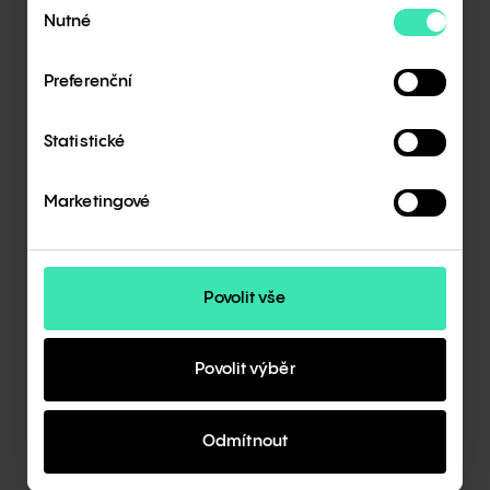
Výběr
Nutné
souhlasu
Preferenční
Úspěšná prezentace díky týmové práci
Statistické
Stánek RD Rýmařov patřil k nejnavštěvovanějším
na veletrhu, o novinky značky se zajímaly tisíce
Marketingové
návštěvníků a více než 400 z nich dorazilo díky
vstupenkám, které společnost nabídla online.
Velký ohlas vzbudila také návštěva Karlose
„Terminátora“ Vémoly, který si přišel prohlédnout
Povolit vše
nabídku domů a potěšil fanoušky svou
přítomností.
Povolit výběr
Za úspěchem celé prezentace stál tým napříč
firmou, od montážníků přes obchodníky
a architekty až po marketing. Společně se jim
Odmítnout
podařilo vytvořit atmosféru, která potvrdila, že
značka RD Rýmařov má sílu spojovat lidi, inovace