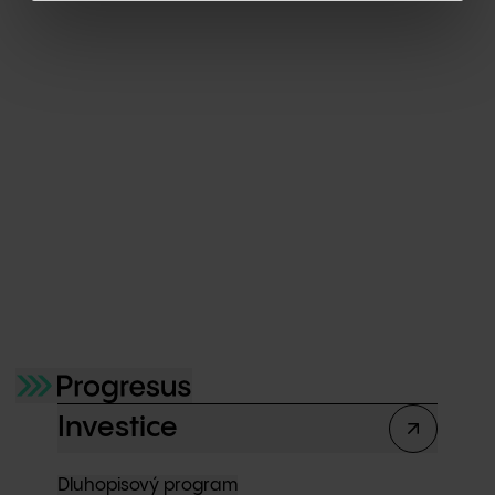
i zkušenosti.
FOR ARCH 2025
přilákal téměř
39 000
návštěvníků
a RD Rýmařov znovu potvrdil, že
české dřevostavby mají budoucnost, a díky
50leté záruce i jistotu, že bude dlouhá.
Investice
Dluhopisový program