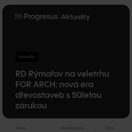
Aktuality
Aktuality
RD Rýmařov na veletrhu
FOR ARCH: nová éra
dřevostaveb s 50letou
zárukou
Téma
Publikováno
Čtení