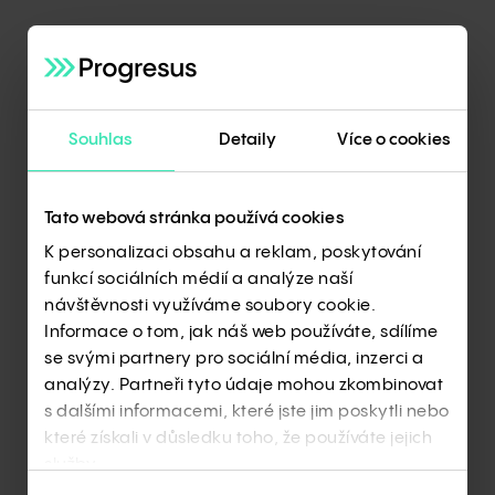
Rýmařov, zaměřená na zkušenosti spokojených
klientů. Jeden z majitelů domu se podělil o svou
osobní cestu k dřevostavbě, zatímco obchodní
ředitel Tomáš Červený doplnil odborný pohled
a zodpověděl otázky návštěvníků.
Souhlas
Detaily
Více o cookies
„Soutěž i naše konference ukázaly, že o moderní
dřevostavby mají zájem nejen zákazníci, ale
i mladí architekti a budoucí odborníci. Je pro nás
Tato webová stránka používá cookies
důležité být součástí jejich vzdělávání a otevřeně
K personalizaci obsahu a reklam, poskytování
sdílet zkušenosti. Právě oni budou formovat
funkcí sociálních médií a analýze naší
podobu bydlení příštích desetiletí,”
říká Tomáš
návštěvnosti využíváme soubory cookie.
Červený, obchodní ředitel RD Rýmařov
.
Informace o tom, jak náš web používáte, sdílíme
se svými partnery pro sociální média, inzerci a
analýzy. Partneři tyto údaje mohou zkombinovat
s dalšími informacemi, které jste jim poskytli nebo
které získali v důsledku toho, že používáte jejich
služby.