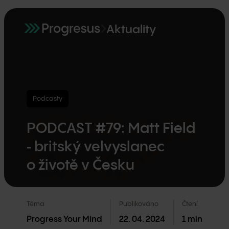
Aktuality
Podcasty
PODCAST #79: Matt Field
‑ britský velvyslanec
o životě v Česku
Téma
Publikováno
Čtení
Progress Your Mind
22. 04. 2024
1
min