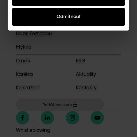
RD Rýmařov
Odmítnout
Seves Glass Block
Haas Fertigbau
Mykilio
O nás
ESG
Kariéra
Aktuality
Ke stažení
Kontakty
Portál investora
Whistleblowing