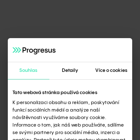
Většinu svého kariérního života prožil za
hranicemi Spojeného království a jeho
nadřízeným je tamní předseda vlády. Jaký
je život oblíbeného diplomata cestujícího po
cizích zemích a jak konkrétně se mu líbí
Souhlas
Detaily
Více o cookies
v Česku? A jak je to v Británii s těmi
oddělenými kohoutky na teplou a studenou
vodu? Odpovědi nejen na tyto otázky pro
Tato webová stránka používá cookies
vás zjišťoval moderátor Michael Rozsypal.
K personalizaci obsahu a reklam, poskytování
funkcí sociálních médií a analýze naší
návštěvnosti využíváme soubory cookie.
Informace o tom, jak náš web používáte, sdílíme
se svými partnery pro sociální média, inzerci a