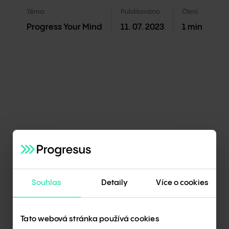
Téma
Publikováno
Čtení
Progress Your Mind
11. 07. 2023
1
min
Láska k přírodě a zeměpisu ho oklikou
přivedla až ke klimatologii, které se věnuje
úctyhodných 35 let. Radim Tolasz je
expertem ČHMÚ na změny klimatu a Českou
republiku zastupuje i v Mezivládním panelu
pro změnu klimatu při OSN. Jako aktuálně
nejpalčivější téma vnímá budoucí vývoj
Souhlas
Detaily
Více o cookies
energetiky: „Výroba energie do budoucna
rozhodne o tom, jestli se nám podaří snížit
nepříznivý vliv člověka na klima,“ říká
Tato webová stránka používá cookies
a zdůrazňuje, že nejde jenom o odstavení