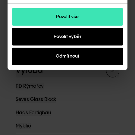
Dluhopisový program
Real estate
Povolit vše
Rezidenční development
Povolit výběr
Industriální development
Odmítnout
Odkup pozemku
Výroba
RD Rýmařov
Seves Glass Block
Haas Fertigbau
Mykilio