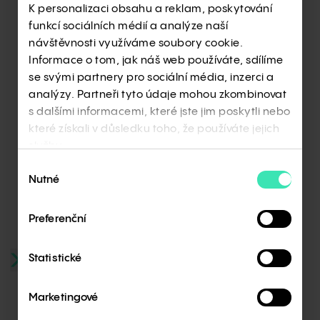
K personalizaci obsahu a reklam, poskytování
fosilních paliv, ale i o přemýšlení nad
funkcí sociálních médií a analýze naší
úsporami, kterých můžeme dosáhnout díky
návštěvnosti využíváme soubory cookie.
důrazu na větší udržitelnost při stavění
Informace o tom, jak náš web používáte, sdílíme
nových budov. Čím by motivoval lidi
se svými partnery pro sociální média, inzerci a
k zdánlivě náročnému boji proti oteplování
analýzy. Partneři tyto údaje mohou zkombinovat
a co v denním životě aplikuje on sám?
s dalšími informacemi, které jste jim poskytli nebo
které získali v důsledku toho, že používáte jejich
služby.
Výběr
Nutné
souhlasu
Preferenční
Statistické
Investice
Marketingové