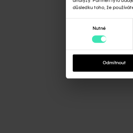
analýzy. Partneři tyto údaj
důsledku toho, že používáte 
Výběr
Nutné
souhlasu
Odmítnout