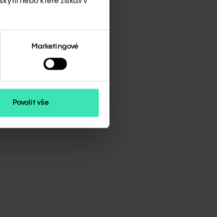
tváření dlouhodobé hodnoty
ytli nebo které získali v
h lokalitách, s vysokou likviditou
Marketingové
a Generali Investments Luxembourg
žující specializované správcovské
více než 2 200 zaměstnanci (zdroj:
tletí 2025, po očištění o dvojí
Povolit vše
ále jen „Generali Investments CEE“
služby v oblasti kolektivního
1 (dříve pod názvem „ČP INVEST