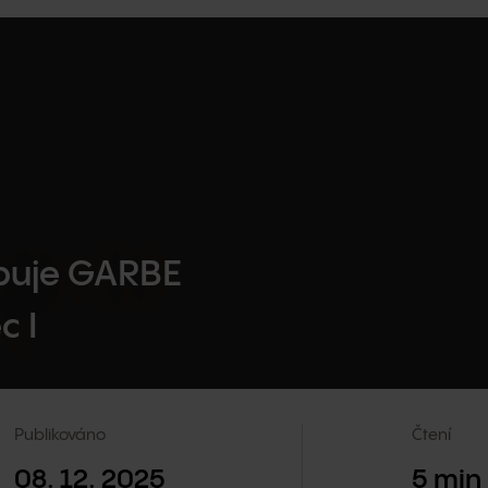
upuje GARBE
c I
Publikováno
Čtení
08. 12. 2025
5
min