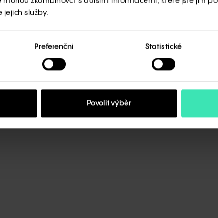
Società di gestione del risparmio, se zaměřuje na vy
e mohou zkombinovat s dalšími informacemi, které jste jim posk
prostřednictvím investic do nemovitostí ve vyhledávanýc
jejich služby.
a kvalitními nájemními základy.
Preferenční
Statistické
Generali Real Estate, Generali Real Estate SGR S.p.A. 
S.A. jsou součástí platformy Generali Investments, sdru
společnosti s portfoliem o objemu 632,2 miliardy eur a 
Generali Investments Holding S.p.A., data k závěru 2. čtvr
Povolit výběr
započítání).
O Generali Investments CEE
Generali Investments CEE, investiční společnost, a.s. (d
nebo „Společnost“) je investiční společností poskytující 
investování a správy aktiv. Na trhu působí od roku 199