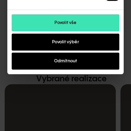
Petr Králík
Chief Executive Officer
Povolit vše
Povolit výběr
Odmítnout
Vybrané realizace