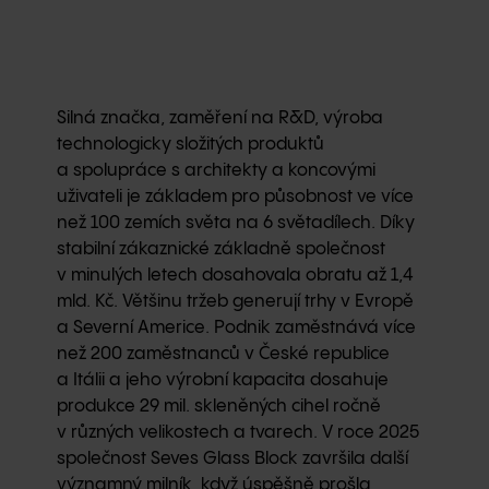
Silná značka, zaměření na R&D, výroba
technologicky složitých produktů
a spolupráce s architekty a koncovými
uživateli je základem pro působnost ve více
než 100 zemích světa na 6 světadílech. Díky
stabilní zákaznické základně společnost
v minulých letech dosahovala obratu až 1,4
mld. Kč. Většinu tržeb generují trhy v Evropě
a Severní Americe. Podnik zaměstnává více
než 200 zaměstnanců v České republice
a Itálii a jeho výrobní kapacita dosahuje
produkce 29 mil. skleněných cihel ročně
v různých velikostech a tvarech. V roce 2025
společnost Seves Glass Block završila další
významný milník, když úspěšně prošla