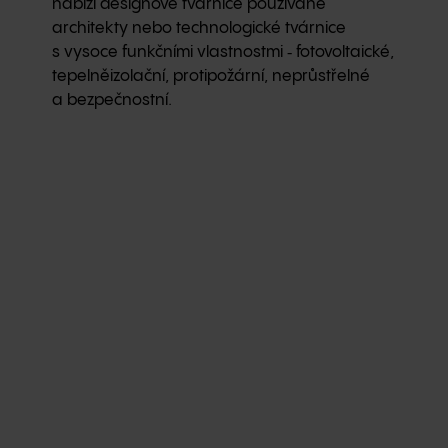
nabízí designové tvárnice používané
architekty nebo technologické tvárnice
s vysoce funkčními vlastnostmi ‑ fotovoltaické,
tepelněizolační, protipožární, neprůstřelné
a bezpečnostní.