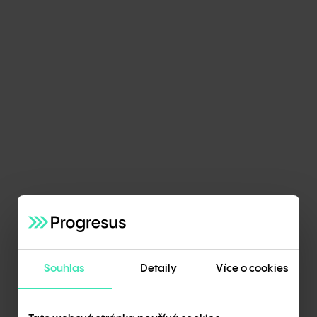
+
zemí
Zaměstnanců
+
Roční obrat až
mld.
Kč
Tradice
let
Produkce skleněných tvárnic
mil.
ročně
Souhlas
Detaily
Více o cookies