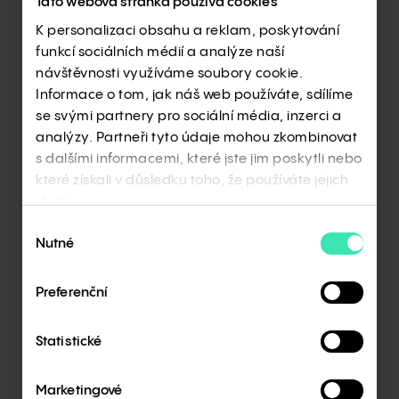
Tato webová stránka používá cookies
K personalizaci obsahu a reklam, poskytování
funkcí sociálních médií a analýze naší
návštěvnosti využíváme soubory cookie.
Informace o tom, jak náš web používáte, sdílíme
se svými partnery pro sociální média, inzerci a
analýzy. Partneři tyto údaje mohou zkombinovat
s dalšími informacemi, které jste jim poskytli nebo
Spolehlivost, kvalita,
které získali v důsledku toho, že používáte jejich
udržitelnost
služby.
a neustálé zlepšování
Výběr
Nutné
našich produktů jsou
souhlasu
aspekty, které nám
Preferenční
pomáhají
dlouhodobě
Statistické
obhajovat pozici
světového lídra.
Marketingové