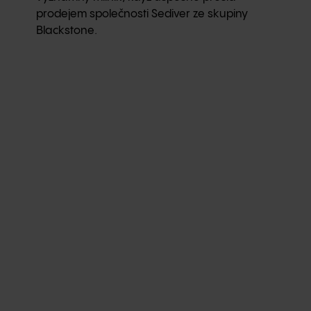
prodejem společnosti Sediver ze skupiny
Blackstone.
Seves Glass Block
v číslech
Globální trh
.
pozice
Velikost trhu